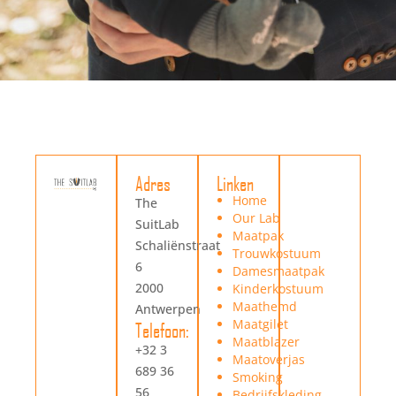
Adres
Linken
Home
The
Our Lab
SuitLab
Maatpak
Schaliënstraat
Trouwkostuum
6
Damesmaatpak
2000
Kinderkostuum
Maathemd
Antwerpen
Maatgilet
Telefoon:
Maatblazer
+32 3
Maatoverjas
689 36
Smoking
56
Bedrijfskleding