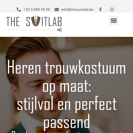
Skip
+32 3 689 36 56
info@thesuitlab.be
to
content
Your style
Heren trouwkostuum
op maat:
stijlvol en perfect
passend